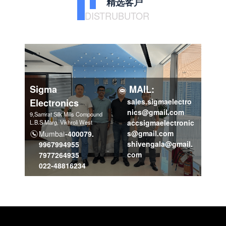
精选客户
DISTRUBUTOR
Sigma
MAIL:
Electronics
sales.sigmaelectro
nics@gmail.com
9,Samrat Silk Mills Compound
accsigmaelectronic
L.B.S Marg, Vikhroli West
s@gmail.com
Mumbai
-400079.
shivengala@gmail.
9967994955
com
7977264935
022-48816234